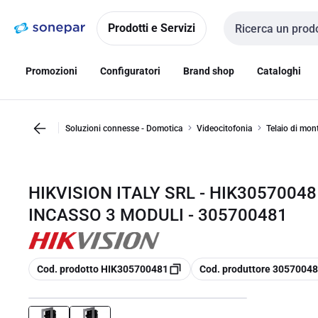
Vai alla
Vai
navigazione
alla
Prodotti e Servizi
Cerca input
pagina
Promozioni
Configuratori
Brand shop
Cataloghi
Soluzioni connesse - Domotica
Videocitofonia
Telaio di mon
HIKVISION ITALY SRL - HIK3057004
INCASSO 3 MODULI - 305700481
copia
copia
Cod. prodotto HIK305700481
Cod. produttore 3057004