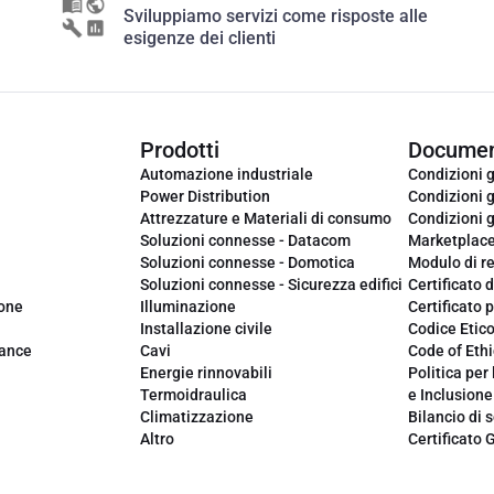
Sviluppiamo servizi come risposte alle
esigenze dei clienti
Prodotti
Documen
Automazione industriale
Condizioni g
Power Distribution
Condizioni g
Attrezzature e Materiali di consumo
Condizioni g
Soluzioni connesse - Datacom
Marketplac
Soluzioni connesse - Domotica
Modulo di r
Soluzioni connesse - Sicurezza edifici
Certificato d
ione
Illuminazione
Certificato p
Installazione civile
Codice Etic
iance
Cavi
Code of Ethi
Energie rinnovabili
Politica per 
Termoidraulica
e Inclusione
Climatizzazione
Bilancio di s
Altro
Certificato 