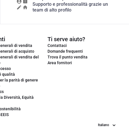
Supporto e professionalità grazie un
team di alto profilo
ti
Ti serve aiuto?
enerali di vendita
Contattaci
enerali di acquisto
Domande frequenti
enerali di vendita del
Trova il punto vendita
e
Area fornitori
ecesso
i qualità
er la parità di genere
o
cs
la Diversità, Equità
ostenibilità
GEEIS
Lingua