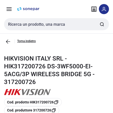
Vai alla
Vai
navigazione
alla
pagina
Cerca input
Torna indietro
HIKVISION ITALY SRL -
HIK317200726 DS-3WF5000-EI-
5ACG/3P WIRELESS BRIDGE 5G -
317200726
copia
Cod. prodotto HIK317200726
copia
Cod. produttore 317200726