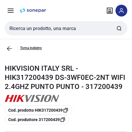
Vai alla
Vai
navigazione
alla
pagina
Cerca input
Torna indietro
HIKVISION ITALY SRL -
HIK317200439 DS-3WF0EC-2NT WIFI
2.4GHZ PUNTO PUNTO - 317200439
copia
Cod. prodotto HIK317200439
copia
Cod. produttore 317200439