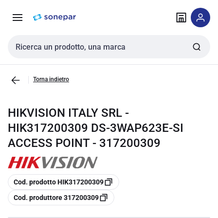
Vai alla
Vai
navigazione
alla
pagina
Cerca input
Torna indietro
HIKVISION ITALY SRL -
HIK317200309 DS-3WAP623E-SI
ACCESS POINT - 317200309
copia
Cod. prodotto HIK317200309
copia
Cod. produttore 317200309