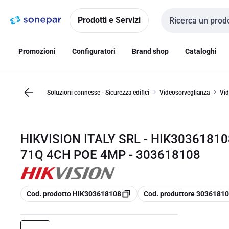
Vai alla
Vai
navigazione
alla
Prodotti e Servizi
Cerca input
pagina
Promozioni
Configuratori
Brand shop
Cataloghi
Soluzioni connesse - Sicurezza edifici
Videosorveglianza
Vid
HIKVISION ITALY SRL - HIK3036181
71Q 4CH POE 4MP - 303618108
copia
copia
Cod. prodotto HIK303618108
Cod. produttore 3036181