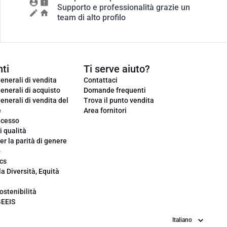
Supporto e professionalità grazie un
team di alto profilo
ti
Ti serve aiuto?
enerali di vendita
Contattaci
enerali di acquisto
Domande frequenti
enerali di vendita del
Trova il punto vendita
e
Area fornitori
ecesso
i qualità
er la parità di genere
o
cs
la Diversità, Equità
ostenibilità
GEEIS
Lingua