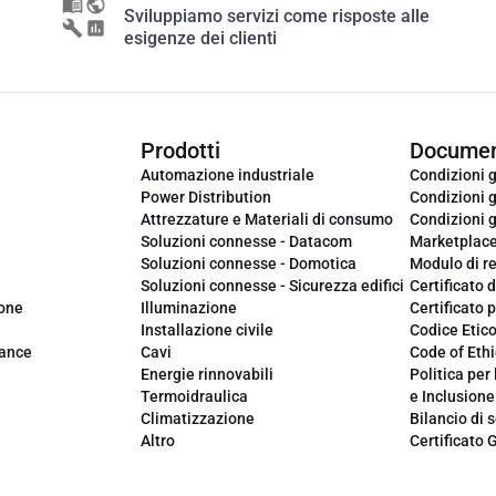
Sviluppiamo servizi come risposte alle
esigenze dei clienti
Prodotti
Documen
Automazione industriale
Condizioni g
Power Distribution
Condizioni g
Attrezzature e Materiali di consumo
Condizioni g
Soluzioni connesse - Datacom
Marketplac
Soluzioni connesse - Domotica
Modulo di r
Soluzioni connesse - Sicurezza edifici
Certificato d
ione
Illuminazione
Certificato p
Installazione civile
Codice Etic
iance
Cavi
Code of Ethi
Energie rinnovabili
Politica per 
Termoidraulica
e Inclusione
Climatizzazione
Bilancio di s
Altro
Certificato 