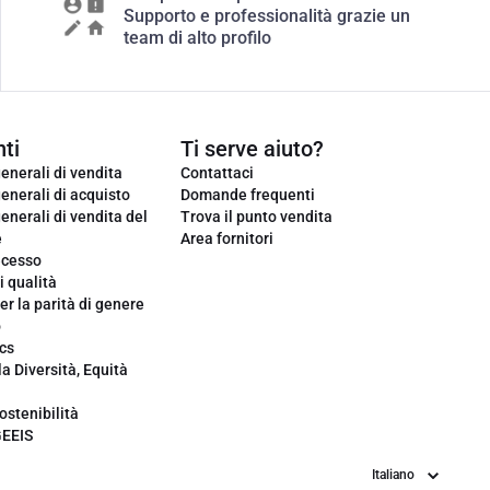
Supporto e professionalità grazie un
team di alto profilo
ti
Ti serve aiuto?
enerali di vendita
Contattaci
enerali di acquisto
Domande frequenti
enerali di vendita del
Trova il punto vendita
e
Area fornitori
ecesso
i qualità
er la parità di genere
o
cs
la Diversità, Equità
ostenibilità
GEEIS
Lingua