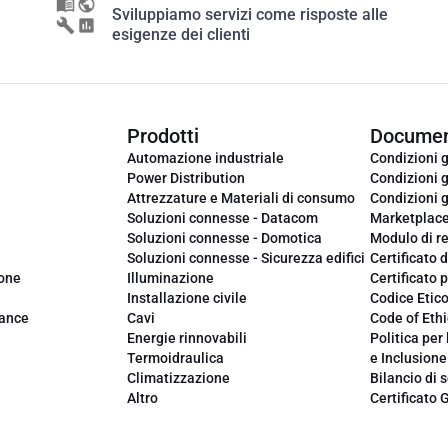
Sviluppiamo servizi come risposte alle
esigenze dei clienti
Prodotti
Documen
Automazione industriale
Condizioni g
Power Distribution
Condizioni g
Attrezzature e Materiali di consumo
Condizioni g
Soluzioni connesse - Datacom
Marketplac
Soluzioni connesse - Domotica
Modulo di r
Soluzioni connesse - Sicurezza edifici
Certificato d
ione
Illuminazione
Certificato p
Installazione civile
Codice Etic
iance
Cavi
Code of Ethi
Energie rinnovabili
Politica per 
Termoidraulica
e Inclusione
Climatizzazione
Bilancio di s
Altro
Certificato 