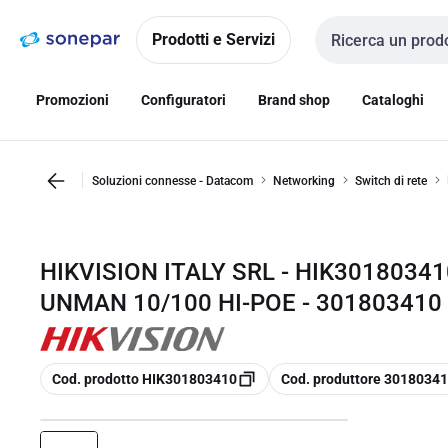
Vai alla
Vai
navigazione
alla
Prodotti e Servizi
Cerca input
pagina
Promozioni
Configuratori
Brand shop
Cataloghi
Soluzioni connesse - Datacom
Networking
Switch di rete
HIKVISION ITALY SRL - HIK3018034
UNMAN 10/100 HI-POE - 301803410
copia
copia
Cod. prodotto HIK301803410
Cod. produttore 3018034