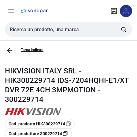
Vai alla
Vai
navigazione
alla
pagina
Cerca input
Torna indietro
HIKVISION ITALY SRL -
HIK300229714 IDS-7204HQHI-E1/XT
DVR 72E 4CH 3MPMOTION -
300229714
copia
Cod. prodotto HIK300229714
copia
Cod. produttore 300229714