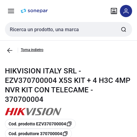
Vai alla
Vai
navigazione
alla
pagina
Cerca input
Torna indietro
HIKVISION ITALY SRL -
EZV370700004 X5S KIT + 4 H3C 4MP
NVR KIT CON TELECAME -
370700004
copia
Cod. prodotto EZV370700004
copia
Cod. produttore 370700004