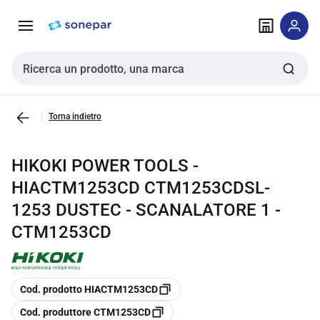
Vai alla
Vai
navigazione
alla
pagina
Cerca input
Torna indietro
HIKOKI POWER TOOLS -
HIACTM1253CD CTM1253CDSL-
1253 DUSTEC - SCANALATORE 1 -
CTM1253CD
copia
Cod. prodotto HIACTM1253CD
copia
Cod. produttore CTM1253CD