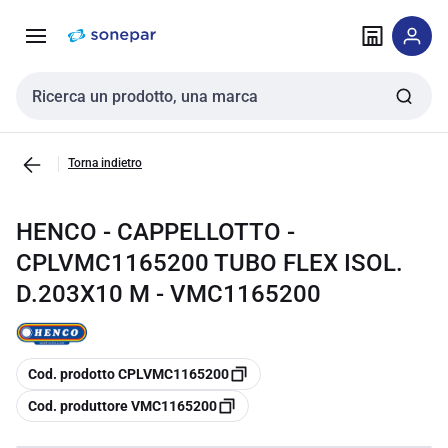
Vai alla
Vai
navigazione
alla
pagina
Cerca input
Torna indietro
HENCO - CAPPELLOTTO -
CPLVMC1165200 TUBO FLEX ISOL.
D.203X10 M - VMC1165200
copia
Cod. prodotto CPLVMC1165200
copia
Cod. produttore VMC1165200