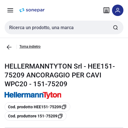
Vai alla
Vai
navigazione
alla
pagina
Cerca input
Torna indietro
HELLERMANNTYTON Srl - HEE151-
75209 ANCORAGGIO PER CAVI
WPC20 - 151-75209
copia
Cod. prodotto HEE151-75209
copia
Cod. produttore 151-75209