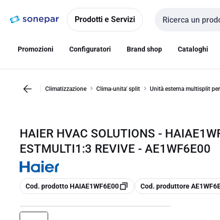
Vai alla
Vai
navigazione
alla
Prodotti e Servizi
Cerca input
pagina
Promozioni
Configuratori
Brand shop
Cataloghi
Climatizzazione
Clima-unita' split
Unità esterna multisplit pe
HAIER HVAC SOLUTIONS - HAIAE1
ESTMULTI1:3 REVIVE - AE1WF6E00
copia
copia
Cod. prodotto HAIAE1WF6E00
Cod. produttore AE1WF6