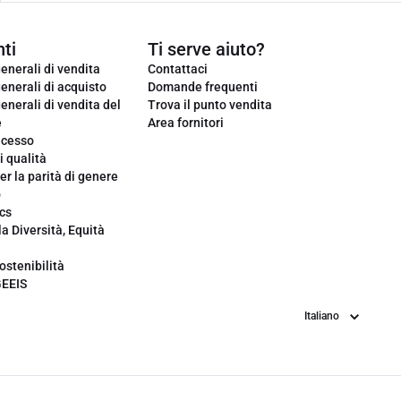
ti
Ti serve aiuto?
enerali di vendita
Contattaci
enerali di acquisto
Domande frequenti
enerali di vendita del
Trova il punto vendita
e
Area fornitori
ecesso
i qualità
er la parità di genere
o
cs
la Diversità, Equità
ostenibilità
GEEIS
Lingua