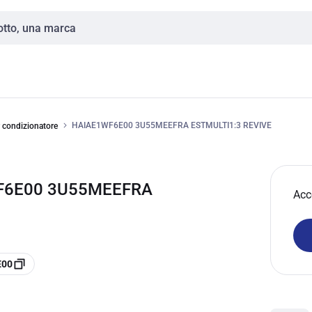
HAIAE1WF6E00 3U55MEEFRA ESTMULTI1:3 REVIVE
r condizionatore
WF6E00 3U55MEEFRA
Acc
E00