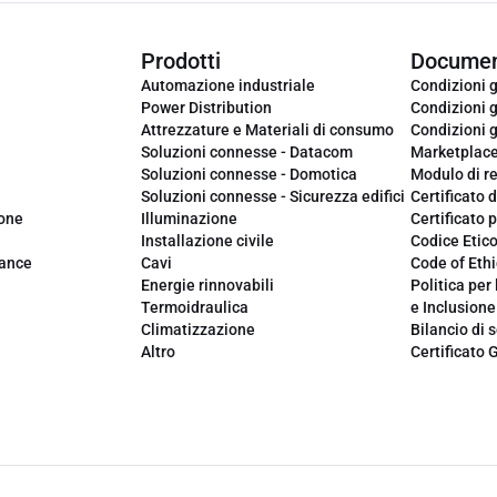
Prodotti
Documen
Automazione industriale
Condizioni g
Power Distribution
Condizioni g
Attrezzature e Materiali di consumo
Condizioni g
Soluzioni connesse - Datacom
Marketplac
Soluzioni connesse - Domotica
Modulo di r
Soluzioni connesse - Sicurezza edifici
Certificato d
ione
Illuminazione
Certificato p
Installazione civile
Codice Etic
iance
Cavi
Code of Ethi
Energie rinnovabili
Politica per 
Termoidraulica
e Inclusione
Climatizzazione
Bilancio di s
Altro
Certificato 