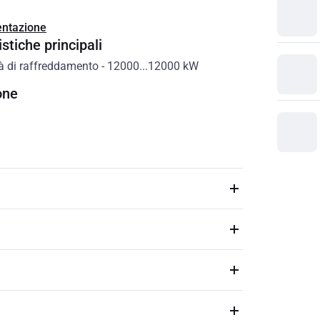
ntazione
stiche principali
à di raffreddamento
-
12000...12000
kW
one