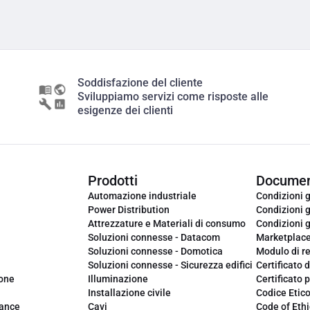
Soddisfazione del cliente
Sviluppiamo servizi come risposte alle
esigenze dei clienti
Prodotti
Documen
Automazione industriale
Condizioni g
Power Distribution
Condizioni g
Attrezzature e Materiali di consumo
Condizioni g
Soluzioni connesse - Datacom
Marketplac
Soluzioni connesse - Domotica
Modulo di r
Soluzioni connesse - Sicurezza edifici
Certificato d
ione
Illuminazione
Certificato p
Installazione civile
Codice Etic
iance
Cavi
Code of Ethi