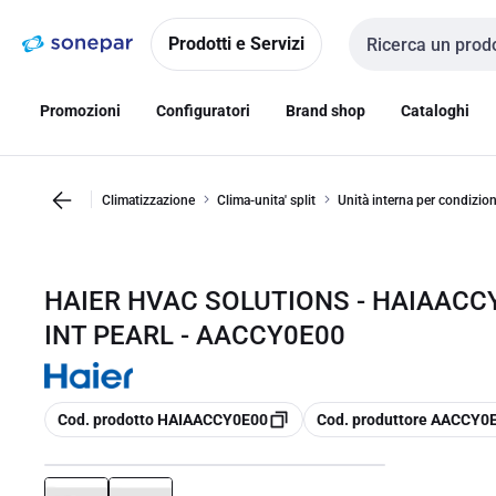
Vai alla
Vai
navigazione
alla
Prodotti e Servizi
Cerca input
pagina
Promozioni
Configuratori
Brand shop
Cataloghi
Climatizzazione
Clima-unita' split
Unità interna per condizio
HAIER HVAC SOLUTIONS - HAIAACC
INT PEARL - AACCY0E00
copia
copia
Cod. prodotto HAIAACCY0E00
Cod. produttore AACCY0