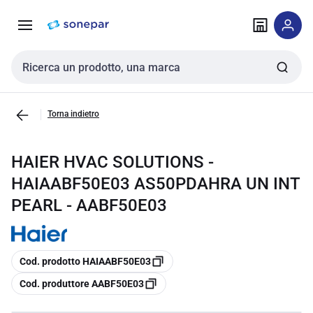
Vai alla
Vai
navigazione
alla
pagina
Cerca input
Torna indietro
HAIER HVAC SOLUTIONS -
HAIAABF50E03 AS50PDAHRA UN INT
PEARL - AABF50E03
copia
Cod. prodotto HAIAABF50E03
copia
Cod. produttore AABF50E03