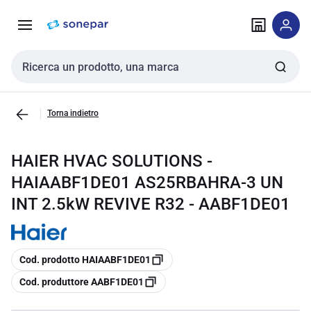
Vai alla
Vai
navigazione
alla
pagina
Cerca input
Torna indietro
HAIER HVAC SOLUTIONS -
HAIAABF1DE01 AS25RBAHRA-3 UN
INT 2.5kW REVIVE R32 - AABF1DE01
copia
Cod. prodotto HAIAABF1DE01
copia
Cod. produttore AABF1DE01