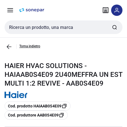
Vai alla
Vai
navigazione
alla
pagina
Cerca input
Torna indietro
HAIER HVAC SOLUTIONS -
HAIAAB0S4E09 2U40MEFFRA UN EST
MULTI 1:2 REVIVE - AAB0S4E09
copia
Cod. prodotto HAIAAB0S4E09
copia
Cod. produttore AAB0S4E09