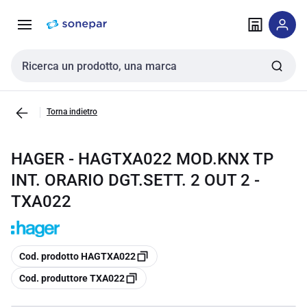
Vai alla
Vai
navigazione
alla
pagina
Cerca input
Torna indietro
HAGER - HAGTXA022 MOD.KNX TP
INT. ORARIO DGT.SETT. 2 OUT 2 -
TXA022
copia
Cod. prodotto HAGTXA022
copia
Cod. produttore TXA022