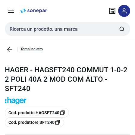
Vai alla
Vai
navigazione
alla
pagina
Cerca input
Torna indietro
HAGER - HAGSFT240 COMMUT 1-0-2
2 POLI 40A 2 MOD COM ALTO -
SFT240
copia
Cod. prodotto HAGSFT240
copia
Cod. produttore SFT240