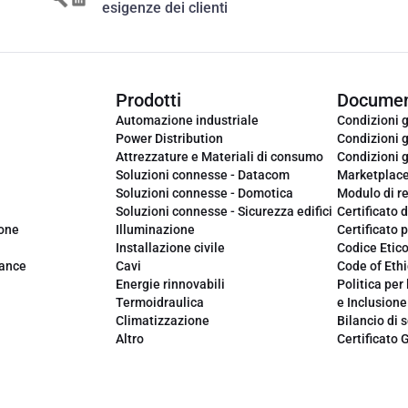
esigenze dei clienti
Prodotti
Documen
Automazione industriale
Condizioni g
Power Distribution
Condizioni g
Attrezzature e Materiali di consumo
Condizioni g
Soluzioni connesse - Datacom
Marketplac
Soluzioni connesse - Domotica
Modulo di r
Soluzioni connesse - Sicurezza edifici
Certificato d
ione
Illuminazione
Certificato p
Installazione civile
Codice Etic
iance
Cavi
Code of Ethi
Energie rinnovabili
Politica per 
Termoidraulica
e Inclusione
Climatizzazione
Bilancio di s
Altro
Certificato 