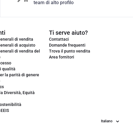
team di alto profilo
ti
Ti serve aiuto?
enerali di vendita
Contattaci
enerali di acquisto
Domande frequenti
enerali di vendita del
Trova il punto vendita
e
Area fornitori
ecesso
i qualità
er la parità di genere
o
cs
la Diversità, Equità
ostenibilità
GEEIS
Lingua