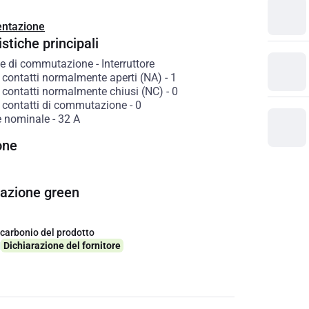
ntazione
stiche principali
e di commutazione
-
Interruttore
contatti normalmente aperti (NA)
-
1
contatti normalmente chiusi (NC)
-
0
contatti di commutazione
-
0
e nominale
-
32
A
one
cazione green
 carbonio del prodotto
q
Dichiarazione del fornitore