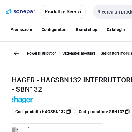
Vai alla
Vai
navigazione
alla
Prodotti e Servizi
Cerca input
pagina
Promozioni
Configuratori
Brand shop
Cataloghi
Power Distribution
Sezionatori modulari
Sezionatore modula
HAGER - HAGSBN132 INTERRUTTORE
- SBN132
copia
copia
Cod. prodotto HAGSBN132
Cod. produttore SBN132