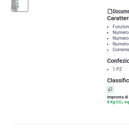
Docume
Caratteri
Funzion
Numero 
Numero 
Numero 
Corrent
Confezi
1
PZ
Classifi
Impronta di
8 Kg CO₂-e