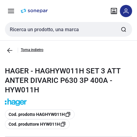
Vai alla
Vai
navigazione
alla
pagina
Cerca input
Torna indietro
HAGER - HAGHYW011H SET 3 ATT
ANTER DIVARIC P630 3P 400A -
HYW011H
copia
Cod. prodotto HAGHYW011H
copia
Cod. produttore HYW011H