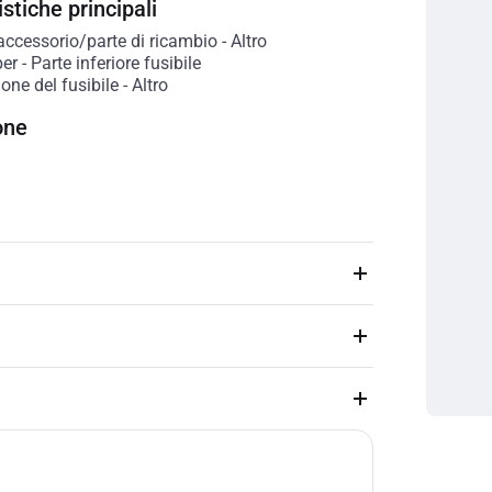
stiche principali
accessorio/parte di ricambio
-
Altro
per
-
Parte inferiore fusibile
one del fusibile
-
Altro
one