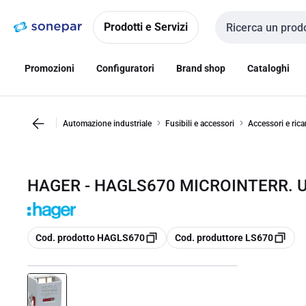
Vai alla
Vai
navigazione
alla
Prodotti e Servizi
Cerca input
pagina
Promozioni
Configuratori
Brand shop
Cataloghi
Automazione industriale
Fusibili e accessori
Accessori e ricam
HAGER - HAGLS670 MICROINTERR. UN
copia
copia
Cod. prodotto HAGLS670
Cod. produttore LS670