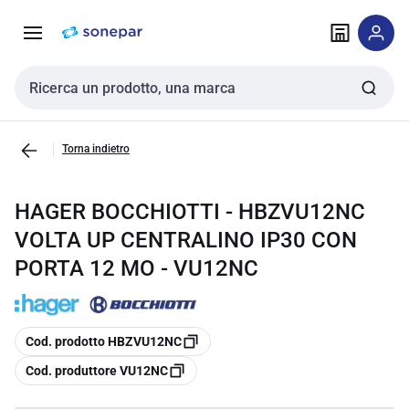
Vai alla
Vai
navigazione
alla
pagina
Cerca input
Torna indietro
HAGER BOCCHIOTTI - HBZVU12NC
VOLTA UP CENTRALINO IP30 CON
PORTA 12 MO - VU12NC
copia
Cod. prodotto HBZVU12NC
copia
Cod. produttore VU12NC