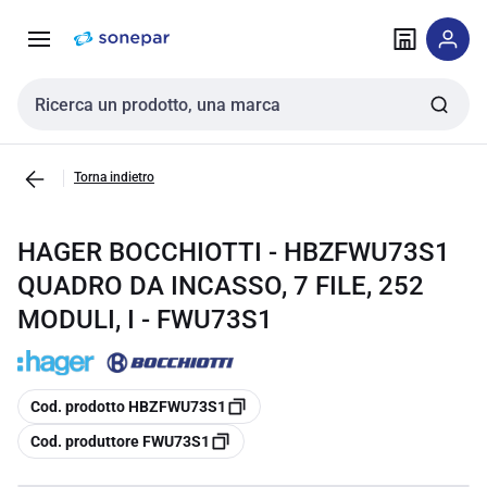
Vai alla
Vai
navigazione
alla
pagina
Cerca input
Torna indietro
HAGER BOCCHIOTTI - HBZFWU73S1
QUADRO DA INCASSO, 7 FILE, 252
MODULI, I - FWU73S1
copia
Cod. prodotto HBZFWU73S1
copia
Cod. produttore FWU73S1