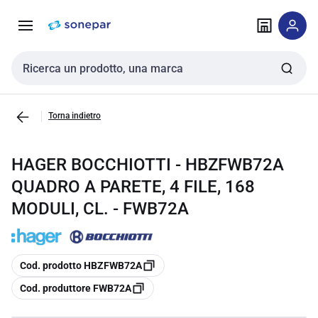
Vai alla
Vai
navigazione
alla
pagina
Cerca input
Torna indietro
HAGER BOCCHIOTTI - HBZFWB72A
QUADRO A PARETE, 4 FILE, 168
MODULI, CL. - FWB72A
copia
Cod. prodotto HBZFWB72A
copia
Cod. produttore FWB72A