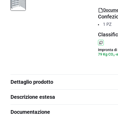
Docume
Confezi
1
PZ
Classifi
Impronta di
79 Kg CO₂-
Dettaglio prodotto
Descrizione estesa
Documentazione