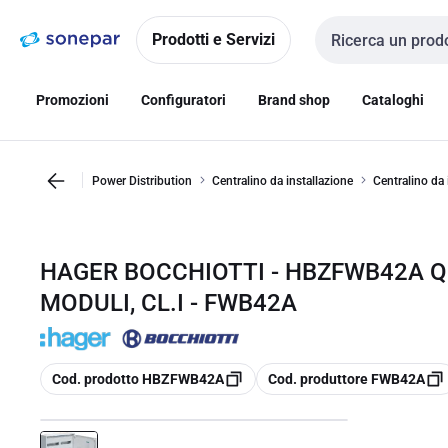
Vai alla
Vai
navigazione
alla
Prodotti e Servizi
Cerca input
pagina
Promozioni
Configuratori
Brand shop
Cataloghi
Power Distribution
Centralino da installazione
Centralino da 
HAGER BOCCHIOTTI - HBZFWB42A QU
MODULI, CL.I - FWB42A
copia
copia
Cod. prodotto HBZFWB42A
Cod. produttore FWB42A