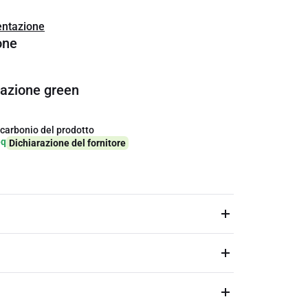
ntazione
one
cazione green
 carbonio del prodotto
eq
Dichiarazione del fornitore