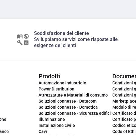
Soddisfazione del cliente
Sviluppiamo servizi come risposte alle
esigenze dei clienti
Prodotti
Documen
Automazione industriale
Condizioni g
Power Distribution
Condizioni g
Attrezzature e Materiali di consumo
Condizioni g
Soluzioni connesse - Datacom
Marketplac
Soluzioni connesse - Domotica
Modulo di r
Soluzioni connesse - Sicurezza edifici
Certificato d
ione
Illuminazione
Certificato p
Installazione civile
Codice Etic
iance
Cavi
Code of Ethi