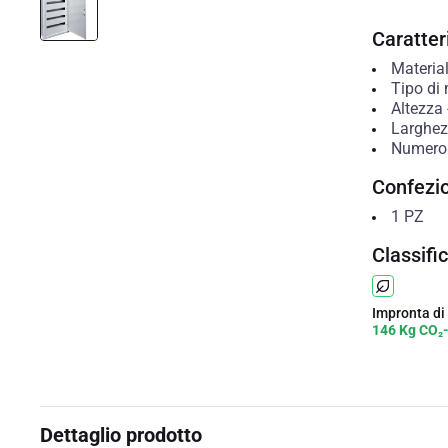
Caratteri
Material
Tipo di
Altezza
Larghe
Numero
Confezi
1
PZ
Classifi
Impronta di
146 Kg CO₂
Dettaglio prodotto