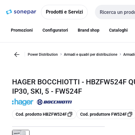
Vai alla
Vai
navigazione
alla
Prodotti e Servizi
Cerca input
pagina
Promozioni
Configuratori
Brand shop
Cataloghi
Power Distribution
Armadi e quadri per distribuzione
Armadio
HAGER BOCCHIOTTI - HBZFW524F QU
IP30, SKI, 5 - FW524F
copia
copia
Cod. prodotto HBZFW524F
Cod. produttore FW524F