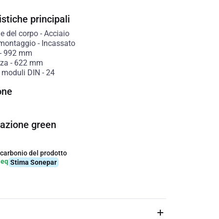
stiche principali
e del corpo
-
Acciaio
 montaggio
-
Incassato
-
992
mm
zza
-
622
mm
 moduli DIN
-
24
one
cazione green
 carbonio del prodotto
-eq
Stima Sonepar