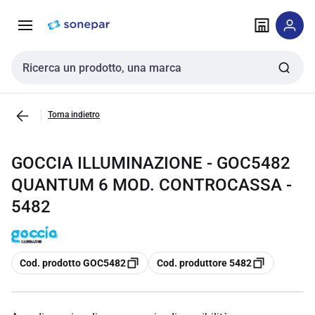
Vai alla
Vai
navigazione
alla
pagina
Cerca input
Torna indietro
GOCCIA ILLUMINAZIONE - GOC5482
QUANTUM 6 MOD. CONTROCASSA -
5482
copia
copia
Cod. prodotto GOC5482
Cod. produttore 5482