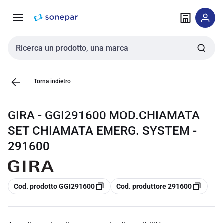
Vai alla
Vai
navigazione
alla
pagina
Cerca input
Torna indietro
GIRA - GGI291600 MOD.CHIAMATA
SET CHIAMATA EMERG. SYSTEM -
291600
copia
copia
Cod. prodotto GGI291600
Cod. produttore 291600