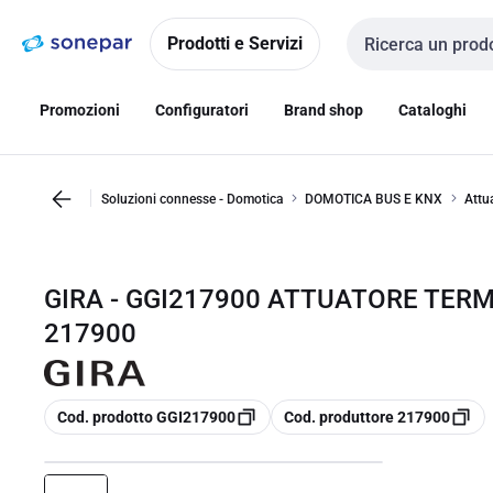
Vai alla
Vai
navigazione
alla
Prodotti e Servizi
Cerca input
pagina
Promozioni
Configuratori
Brand shop
Cataloghi
Soluzioni connesse - Domotica
DOMOTICA BUS E KNX
Attu
GIRA - GGI217900 ATTUATORE TERM
217900
copia
copia
Cod. prodotto GGI217900
Cod. produttore 217900