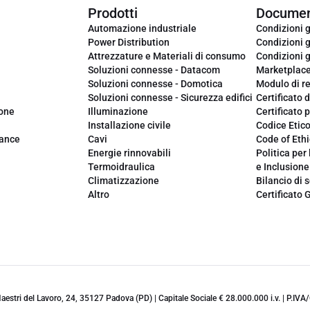
Prodotti
Documen
Automazione industriale
Condizioni g
Power Distribution
Condizioni g
Attrezzature e Materiali di consumo
Condizioni g
Soluzioni connesse - Datacom
Marketplac
Soluzioni connesse - Domotica
Modulo di r
Soluzioni connesse - Sicurezza edifici
Certificato d
ione
Illuminazione
Certificato p
Installazione civile
Codice Etic
iance
Cavi
Code of Ethi
Energie rinnovabili
Politica per 
Termoidraulica
e Inclusione
Climatizzazione
Bilancio di s
Altro
Certificato 
 Maestri del Lavoro, 24, 35127 Padova (PD) | Capitale Sociale € 28.000.000 i.v. | P