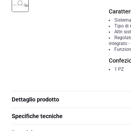
Caratteri
Sistema
Tipo di
Altri si
Regolat
integrato
-
Funzion
Confezi
1
PZ
Dettaglio prodotto
Specifiche tecniche