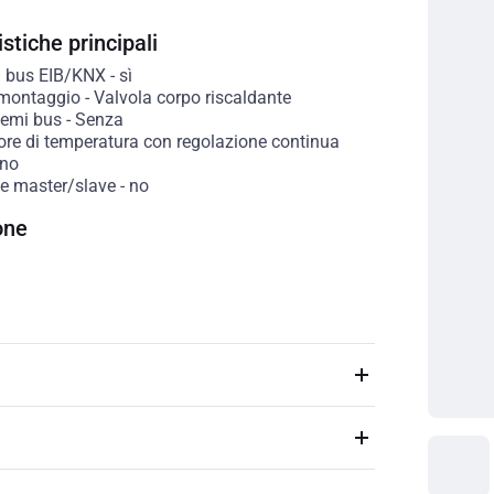
stiche principali
 bus EIB/KNX
-
sì
 montaggio
-
Valvola corpo riscaldante
stemi bus
-
Senza
ore di temperatura con regolazione continua
no
e master/slave
-
no
one