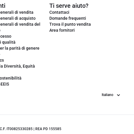
ti
Ti serve aiuto?
enerali di vendita
Contattaci
enerali di acquisto
Domande frequenti
enerali di vendita del
Trova il punto vendita
e
Area fornitori
ecesso
i qualità
er la parità di genere
o
cs
la Diversità, Equità
ostenibilità
GEEIS
Lingua
.IVA/C.F. IT00825330285 | REA PD 155585