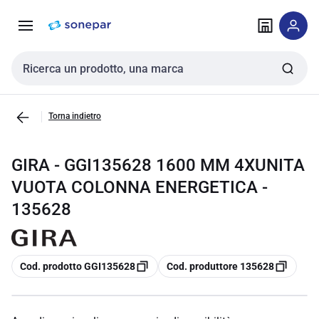
Vai alla
Vai
navigazione
alla
pagina
Cerca input
Torna indietro
GIRA - GGI135628 1600 MM 4XUNITA
VUOTA COLONNA ENERGETICA -
135628
copia
copia
Cod. prodotto GGI135628
Cod. produttore 135628