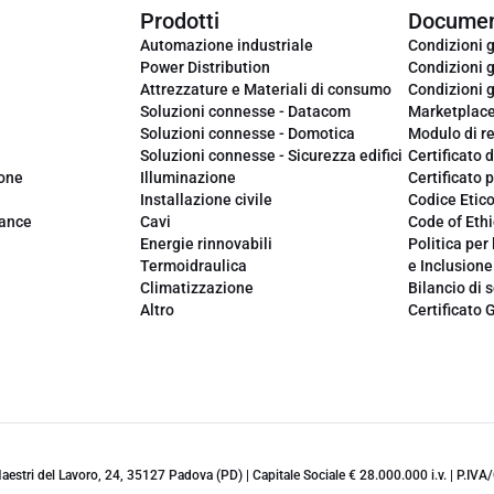
Prodotti
Documen
Automazione industriale
Condizioni g
Power Distribution
Condizioni g
Attrezzature e Materiali di consumo
Condizioni g
Soluzioni connesse - Datacom
Marketplac
Soluzioni connesse - Domotica
Modulo di r
Soluzioni connesse - Sicurezza edifici
Certificato d
ione
Illuminazione
Certificato p
Installazione civile
Codice Etic
iance
Cavi
Code of Ethi
Energie rinnovabili
Politica per 
Termoidraulica
e Inclusione
Climatizzazione
Bilancio di s
Altro
Certificato 
 Maestri del Lavoro, 24, 35127 Padova (PD) | Capitale Sociale € 28.000.000 i.v. | P