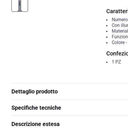
Caratteri
Numero 
Con ill
Materia
Funzion
Colore
-
Confezi
1
PZ
Dettaglio prodotto
Specifiche tecniche
Descrizione estesa