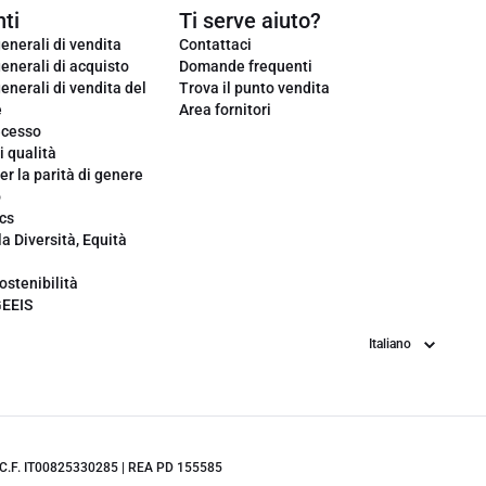
ti
Ti serve aiuto?
enerali di vendita
Contattaci
enerali di acquisto
Domande frequenti
enerali di vendita del
Trova il punto vendita
e
Area fornitori
ecesso
i qualità
er la parità di genere
o
cs
la Diversità, Equità
ostenibilità
GEEIS
Lingua
.IVA/C.F. IT00825330285 | REA PD 155585