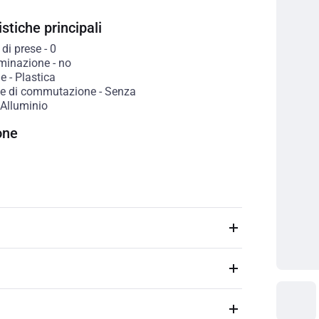
stiche principali
di prese
-
0
uminazione
-
no
le
-
Plastica
e di commutazione
-
Senza
Alluminio
one