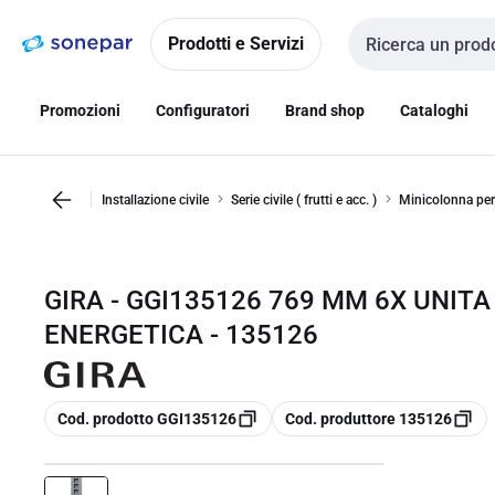
Vai alla
Vai
navigazione
alla
Prodotti e Servizi
Cerca input
pagina
Promozioni
Configuratori
Brand shop
Cataloghi
Installazione civile
Serie civile ( frutti e acc. )
Minicolonna per
GIRA - GGI135126 769 MM 6X UNI
ENERGETICA - 135126
copia
copia
Cod. prodotto GGI135126
Cod. produttore 135126