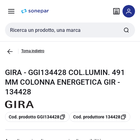
Vai alla
Vai
navigazione
alla
pagina
Cerca input
Torna indietro
GIRA - GGI134428 COL.LUMIN. 491
MM COLONNA ENERGETICA GIR -
134428
copia
copia
Cod. prodotto GGI134428
Cod. produttore 134428