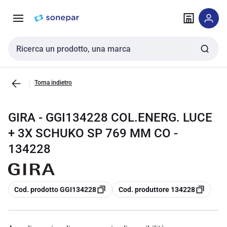
Vai alla
Vai
navigazione
alla
pagina
Cerca input
Torna indietro
GIRA - GGI134228 COL.ENERG. LUCE
+ 3X SCHUKO SP 769 MM CO -
134228
copia
copia
Cod. prodotto GGI134228
Cod. produttore 134228