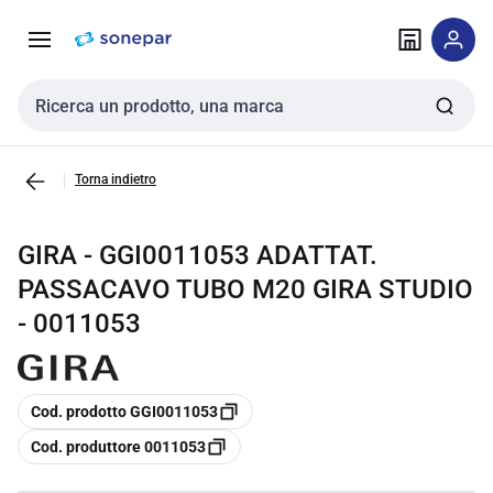
Vai alla
Vai
navigazione
alla
pagina
Cerca input
Torna indietro
GIRA - GGI0011053 ADATTAT.
PASSACAVO TUBO M20 GIRA STUDIO
- 0011053
copia
Cod. prodotto GGI0011053
copia
Cod. produttore 0011053