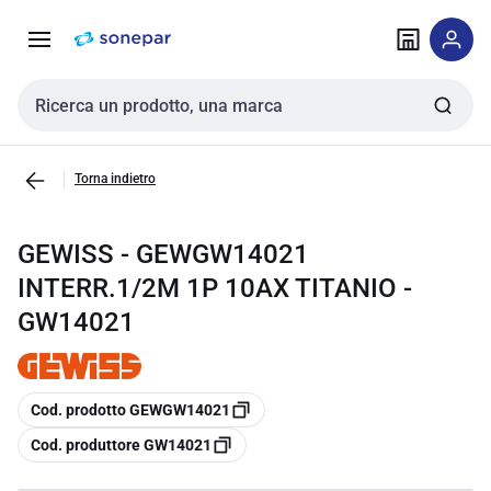
Vai alla
Vai
navigazione
alla
pagina
Cerca input
Torna indietro
GEWISS - GEWGW14021
INTERR.1/2M 1P 10AX TITANIO -
GW14021
copia
Cod. prodotto GEWGW14021
copia
Cod. produttore GW14021