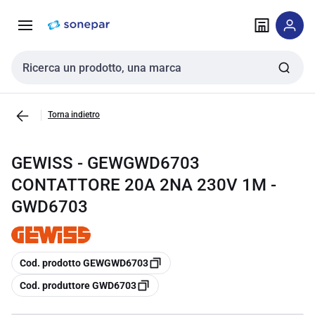
Vai alla
Vai
navigazione
alla
pagina
Cerca input
Torna indietro
GEWISS - GEWGWD6703
CONTATTORE 20A 2NA 230V 1M -
GWD6703
copia
Cod. prodotto GEWGWD6703
copia
Cod. produttore GWD6703