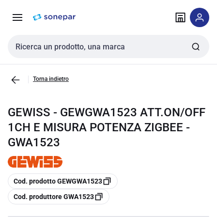
Vai alla
Vai
navigazione
alla
pagina
Cerca input
Torna indietro
GEWISS - GEWGWA1523 ATT.ON/OFF
1CH E MISURA POTENZA ZIGBEE -
GWA1523
copia
Cod. prodotto GEWGWA1523
copia
Cod. produttore GWA1523