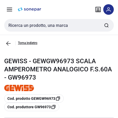
Vai alla
Vai
navigazione
alla
pagina
Cerca input
Torna indietro
GEWISS - GEWGW96973 SCALA
AMPEROMETRO ANALOGICO F.S.60A
- GW96973
copia
Cod. prodotto GEWGW96973
copia
Cod. produttore GW96973