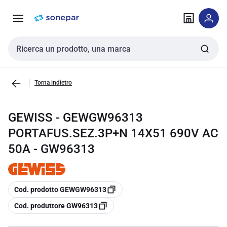
Vai alla
Vai
navigazione
alla
pagina
Cerca input
Torna indietro
GEWISS - GEWGW96313
PORTAFUS.SEZ.3P+N 14X51 690V AC
50A - GW96313
copia
Cod. prodotto GEWGW96313
copia
Cod. produttore GW96313