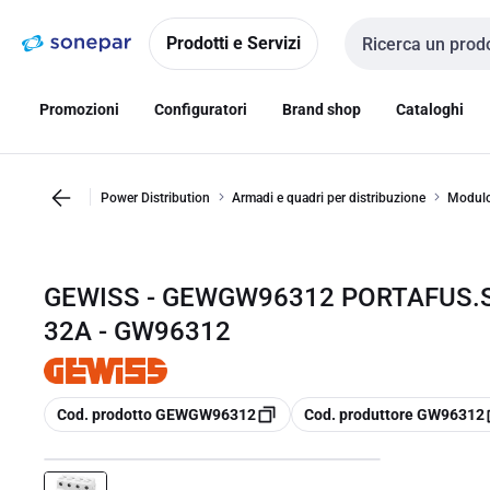
Vai alla
Vai
navigazione
alla
Prodotti e Servizi
Cerca input
pagina
Promozioni
Configuratori
Brand shop
Cataloghi
Power Distribution
Armadi e quadri per distribuzione
Modulo 
GEWISS - GEWGW96312 PORTAFUS.S
32A - GW96312
copia
copia
Cod. prodotto GEWGW96312
Cod. produttore GW96312