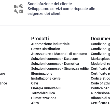
Soddisfazione del cliente
Sviluppiamo servizi come risposte alle
esigenze dei clienti
Prodotti
Documen
Automazione industriale
Condizioni g
Power Distribution
Condizioni g
Attrezzature e Materiali di consumo
Condizioni g
Soluzioni connesse - Datacom
Marketplac
Soluzioni connesse - Domotica
Modulo di r
Soluzioni connesse - Sicurezza edifici
Certificato d
ione
Illuminazione
Certificato p
Installazione civile
Codice Etic
iance
Cavi
Code of Ethi
Energie rinnovabili
Politica per 
Termoidraulica
e Inclusione
Climatizzazione
Bilancio di s
Altro
Certificato 