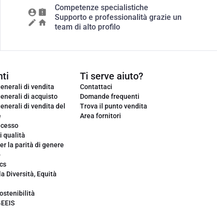
Competenze specialistiche
Supporto e professionalità grazie un
team di alto profilo
ti
Ti serve aiuto?
enerali di vendita
Contattaci
enerali di acquisto
Domande frequenti
enerali di vendita del
Trova il punto vendita
e
Area fornitori
ecesso
i qualità
er la parità di genere
o
cs
la Diversità, Equità
ostenibilità
GEEIS