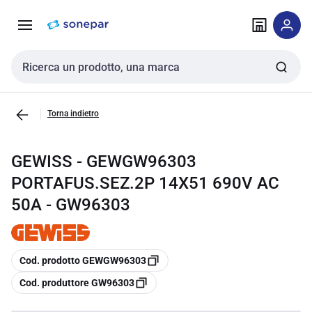
Vai alla
Vai
navigazione
alla
pagina
Cerca input
Torna indietro
GEWISS - GEWGW96303
PORTAFUS.SEZ.2P 14X51 690V AC
50A - GW96303
copia
Cod. prodotto GEWGW96303
copia
Cod. produttore GW96303