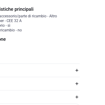
stiche principali
accessorio/parte di ricambio
-
Altro
per
-
CEE 32 A
rio
-
sì
 ricambio
-
no
one