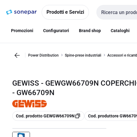
Vai alla
Vai
navigazione
alla
Prodotti e Servizi
Cerca input
pagina
Promozioni
Configuratori
Brand shop
Cataloghi
Power Distribution
Spine-prese industriali
Accessori e ricam
GEWISS - GEWGW66709N COPERCHIO
- GW66709N
copia
copia
Cod. prodotto GEWGW66709N
Cod. produttore GW667