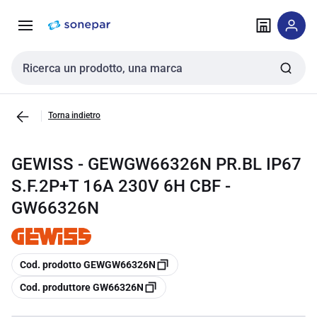
Vai alla
Vai
navigazione
alla
pagina
Cerca input
Torna indietro
GEWISS - GEWGW66326N PR.BL IP67
S.F.2P+T 16A 230V 6H CBF -
GW66326N
copia
Cod. prodotto GEWGW66326N
copia
Cod. produttore GW66326N