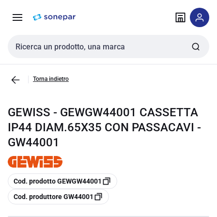
Vai alla
Vai
navigazione
alla
pagina
Cerca input
Torna indietro
GEWISS - GEWGW44001 CASSETTA
IP44 DIAM.65X35 CON PASSACAVI -
GW44001
copia
Cod. prodotto GEWGW44001
copia
Cod. produttore GW44001