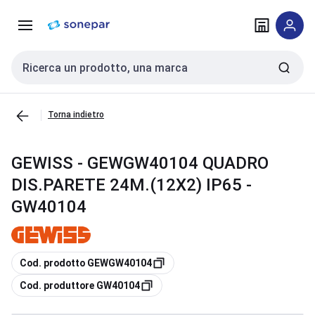
Vai alla
Vai
navigazione
alla
pagina
Cerca input
Torna indietro
GEWISS - GEWGW40104 QUADRO
DIS.PARETE 24M.(12X2) IP65 -
GW40104
copia
Cod. prodotto GEWGW40104
copia
Cod. produttore GW40104