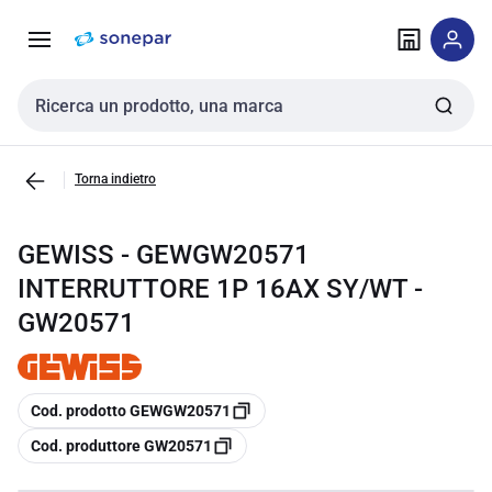
Vai alla
Vai
navigazione
alla
pagina
Cerca input
Torna indietro
GEWISS - GEWGW20571
INTERRUTTORE 1P 16AX SY/WT -
GW20571
copia
Cod. prodotto GEWGW20571
copia
Cod. produttore GW20571