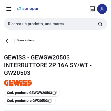
Vai alla
Vai
navigazione
alla
pagina
Cerca input
Torna indietro
GEWISS - GEWGW20503
INTERRUTTORE 2P 16A SY/WT -
GW20503
copia
Cod. prodotto GEWGW20503
copia
Cod. produttore GW20503