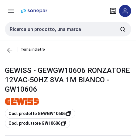
Vai alla
Vai
navigazione
alla
pagina
Cerca input
Torna indietro
GEWISS - GEWGW10606 RONZATORE
12VAC-50HZ 8VA 1M BIANCO -
GW10606
copia
Cod. prodotto GEWGW10606
copia
Cod. produttore GW10606