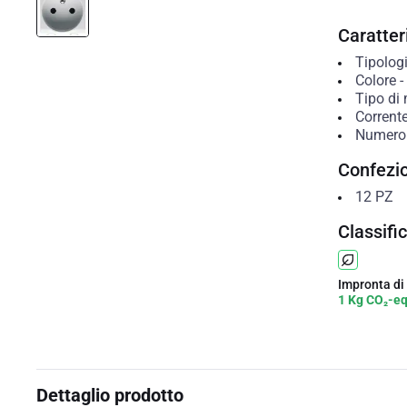
Caratteri
Tipolog
Colore
-
Tipo di
Corrent
Numero 
Confezi
12
PZ
Classifi
Impronta di
1 Kg CO₂-e
Dettaglio prodotto