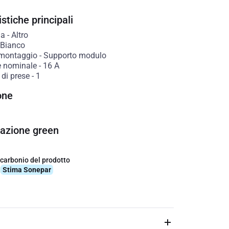
stiche principali
ia
-
Altro
Bianco
 montaggio
-
Supporto modulo
e nominale
-
16
A
di prese
-
1
one
cazione green
 carbonio del prodotto
q
Stima Sonepar