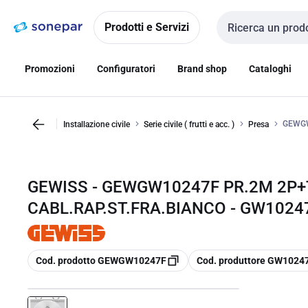
Vai alla
Vai
navigazione
alla
Prodotti e Servizi
Cerca input
pagina
Promozioni
Configuratori
Brand shop
Cataloghi
GEWGW
Installazione civile
Serie civile ( frutti e acc. )
Presa
GEWISS - GEWGW10247F PR.2M 2P+
CABL.RAP.ST.FRA.BIANCO - GW1024
copia
copia
Cod. prodotto GEWGW10247F
Cod. produttore GW1024