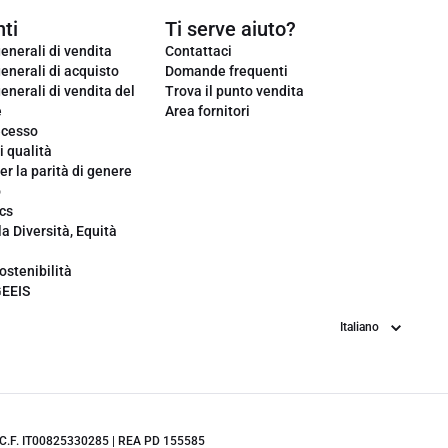
ti
Ti serve aiuto?
enerali di vendita
Contattaci
enerali di acquisto
Domande frequenti
enerali di vendita del
Trova il punto vendita
e
Area fornitori
ecesso
i qualità
er la parità di genere
o
cs
la Diversità, Equità
ostenibilità
GEEIS
Lingua
.IVA/C.F. IT00825330285 | REA PD 155585