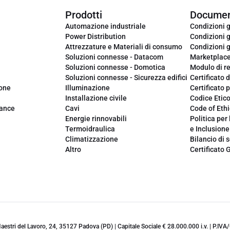
Prodotti
Documen
Automazione industriale
Condizioni g
Power Distribution
Condizioni g
Attrezzature e Materiali di consumo
Condizioni g
Soluzioni connesse - Datacom
Marketplac
Soluzioni connesse - Domotica
Modulo di r
Soluzioni connesse - Sicurezza edifici
Certificato d
ione
Illuminazione
Certificato p
Installazione civile
Codice Etic
iance
Cavi
Code of Ethi
Energie rinnovabili
Politica per 
Termoidraulica
e Inclusione
Climatizzazione
Bilancio di s
Altro
Certificato 
 Maestri del Lavoro, 24, 35127 Padova (PD) | Capitale Sociale € 28.000.000 i.v. | P