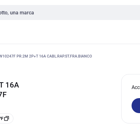
10247F PR.2M 2P+T 16A CABL.RAP.ST.FRA.BIANCO
T 16A
Acc
7F
7F