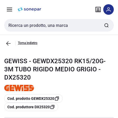
Vai alla
Vai
navigazione
alla
pagina
Cerca input
Torna indietro
GEWISS - GEWDX25320 RK15/20G-
3M TUBO RIGIDO MEDIO GRIGIO -
DX25320
copia
Cod. prodotto GEWDX25320
copia
Cod. produttore DX25320